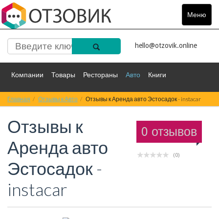
Меню
Toggle
navigat
hello@otzovik.online
Компании
Товары
Рестораны
Авто
Книги
Главная
Спорт
Отзывы к Авто
Фильмы
Деньги
Отзывы к Аренда авто Эстосадок - instacar
Путешествия
Отзывы к
Красота
Здоровье
Остальное
0 отзывов
Аренда авто
(0)
Эстосадок -
instacar