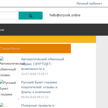
Личный кабинет
hello@otzovik.online
ное
Статьи блога
Автоматический обменный
сервис CRYPTOJET:
возможности и
преимущества
23.07.2026 15:29:11
Русский Букет глазами
покупателей: отзывы и
факты о компании
09.04.2026 09:21:22
Покерные правила и