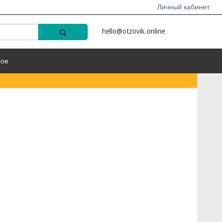
Личный кабинет
hello@otzovik.online
ное