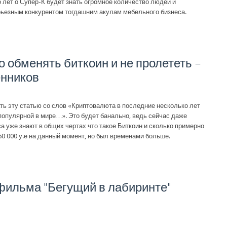
 лет о Супер-К будет знать огромное количество людей и
рьезным конкурентом тогдашним акулам мебельного бизнеса.
о обменять биткоин и не пролететь –
енников
ть эту статью со слов «Криптовалюта в последние несколько лет
популярной в мире…». Это будет банально, ведь сейчас даже
а уже знают в общих чертах что такое Биткоин и сколько примерно
 50 000 у.е на данный момент, но был временами больше.
фильма "Бегущий в лабиринте"