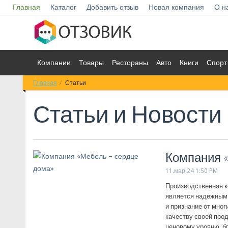
Главная
Каталог
Добавить отзыв
Новая компания
О н
Компании
Товары
Рестораны
Авто
Книги
Спорт
Главная
Статьи
Статьи и Новости
Компания 
11.мар.24 1:50 PM
Производственная к
является надежным 
и признание от мно
качеству своей про
ценовому уровню, б