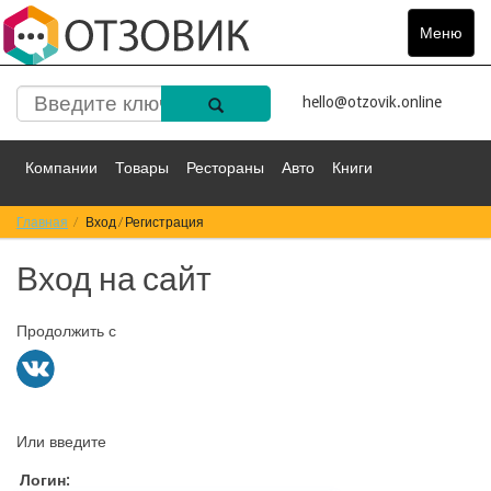
Меню
Toggle
navigat
hello@otzovik.online
Компании
Товары
Рестораны
Авто
Книги
Главная
Спорт
Вход / Регистрация
Фильмы
Деньги
Путешествия
Вход на сайт
Красота
Здоровье
Остальное
Продолжить с
Или введите
Логин: