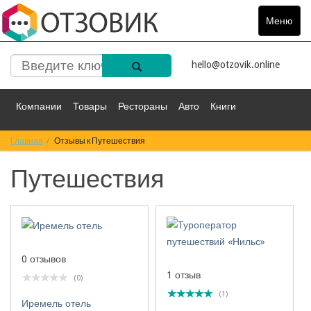
Меню
Toggle
navigat
hello@otzovik.online
Компании
Товары
Рестораны
Авто
Книги
Главная
Спорт
Отзывы к Путешествия
Фильмы
Деньги
Путешествия
Путешествия
Красота
Здоровье
Остальное
0 отзывов
1 отзыв
(0)
(1)
Иремель отель