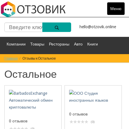
Меню
Toggle
navigat
hello@otzovik.online
Компании
Товары
Рестораны
Авто
Книги
Главная
Спорт
Отзывы к Остальное
Фильмы
Деньги
Путешествия
Остальное
Красота
Здоровье
Остальное
0 отзывов
0 отзывов
(0)
(0)