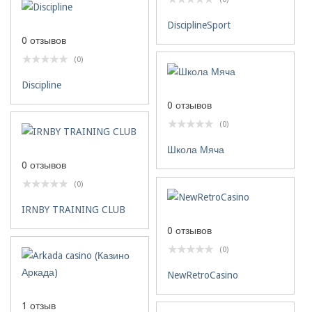
DisciplineSport
0 отзывов
(0)
Discipline
0 отзывов
(0)
Школа Мяча
0 отзывов
(0)
IRNBY TRAINING CLUB
0 отзывов
(0)
NewRetroCasino
1 отзыв