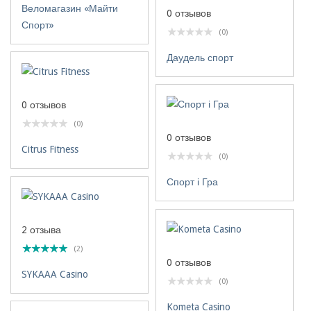
Веломагазин «Майти
0 отзывов
Спорт»
(0)
Даудель спорт
0 отзывов
(0)
0 отзывов
Citrus Fitness
(0)
Спорт і Гра
2 отзыва
(2)
0 отзывов
SYKAAA Casino
(0)
Kometa Casino