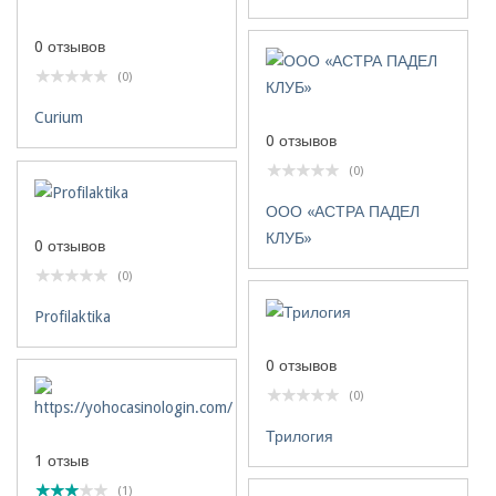
0 отзывов
(0)
Curium
0 отзывов
(0)
ООО «АСТРА ПАДЕЛ
КЛУБ»
0 отзывов
(0)
Profilaktika
0 отзывов
(0)
Трилогия
1 отзыв
(1)