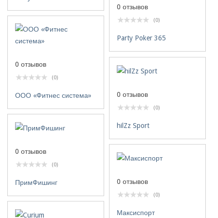
0 отзывов
(0)
Party Poker 365
0 отзывов
(0)
0 отзывов
ООО «Фитнес система»
(0)
hilZz Sport
0 отзывов
(0)
0 отзывов
ПримФишинг
(0)
Максиспорт