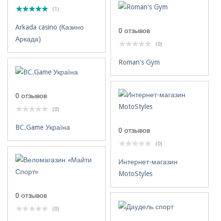
(1)
Arkada casino (Казино
0 отзывов
Аркада)
(0)
Roman's Gym
0 отзывов
(0)
BC.Game Україна
0 отзывов
(0)
Интернет-магазин
MotoStyles
0 отзывов
(0)