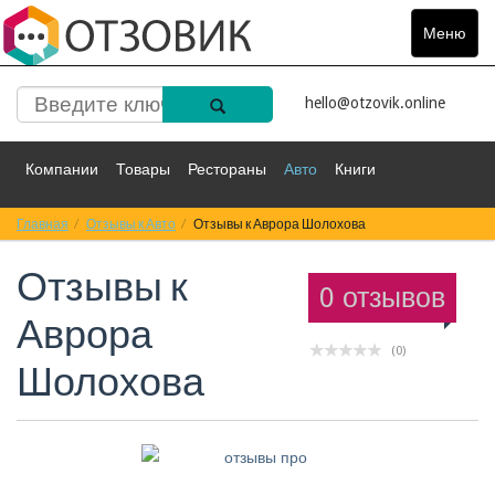
Меню
Toggle
navigat
hello@otzovik.online
Компании
Товары
Рестораны
Авто
Книги
Главная
Спорт
Отзывы к Авто
Фильмы
Деньги
Отзывы к Аврора Шолохова
Путешествия
Отзывы к
Красота
Здоровье
Остальное
0 отзывов
Аврора
(0)
Шолохова