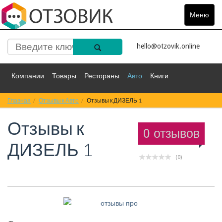
Меню
Toggle
navigat
hello@otzovik.online
Компании
Товары
Рестораны
Авто
Книги
Главная
Спорт
Отзывы к Авто
Фильмы
Деньги
Отзывы к ДИЗЕЛЬ 1
Путешествия
Отзывы к
Красота
Здоровье
Остальное
0 отзывов
ДИЗЕЛЬ 1
(0)