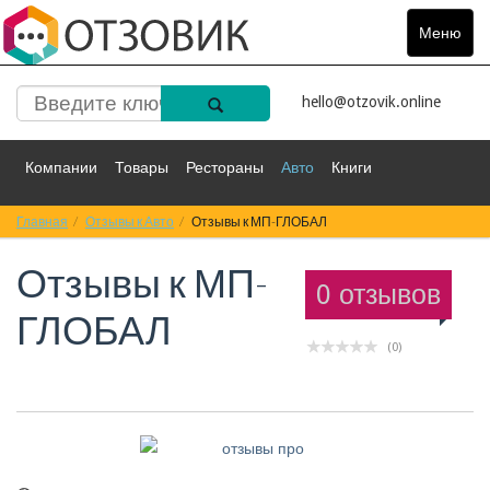
Меню
Toggle
navigat
hello@otzovik.online
Компании
Товары
Рестораны
Авто
Книги
Главная
Спорт
Отзывы к Авто
Фильмы
Деньги
Отзывы к МП-ГЛОБАЛ
Путешествия
Отзывы к
МП-
Красота
Здоровье
Остальное
0 отзывов
ГЛОБАЛ
(0)