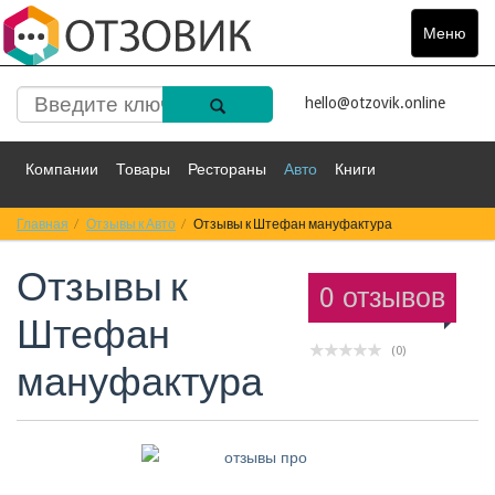
Меню
Toggle
navigat
hello@otzovik.online
Компании
Товары
Рестораны
Авто
Книги
Главная
Спорт
Отзывы к Авто
Фильмы
Деньги
Отзывы к Штефан мануфактура
Путешествия
Отзывы к
Красота
Здоровье
Остальное
0 отзывов
Штефан
(0)
мануфактура