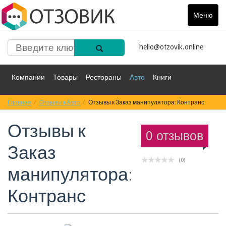
Меню
Toggle
navigat
hello@otzovik.online
Компании
Товары
Рестораны
Авто
Книги
Главная
Спорт
Отзывы к Авто
Фильмы
Деньги
Отзывы к Заказ манипулятора: Контранс
Путешествия
Отзывы к
Красота
Здоровье
Остальное
0 отзывов
Заказ
(0)
манипулятора:
Контранс