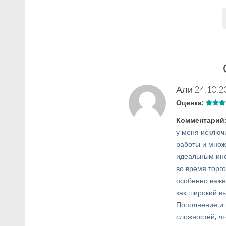
Али
24.10.2
Оценка:
Комментарий
у меня исключ
работы и множ
идеальным инс
во время торго
особенно важн
как широкий в
Пополнение и 
сложностей, ч