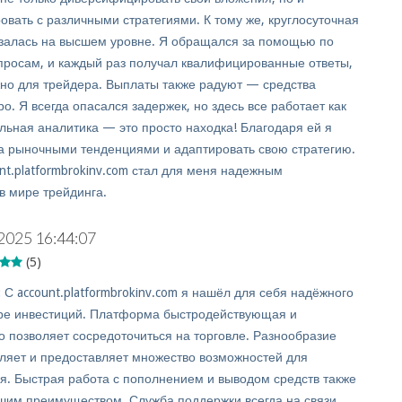
овать с различными стратегиями. К тому же, круглосуточная
залась на высшем уровне. Я обращался за помощью по
просам, и каждый раз получал квалифицированные ответы,
жно для трейдера. Выплаты также радуют — средства
о. Я всегда опасался задержек, но здесь все работает как
льная аналитика — это просто находка! Благодаря ей я
за рыночными тенденциями и адаптировать свою стратегию.
nt.platformbrokinv.com стал для меня надежным
в мире трейдинга.
2025 16:44:07
(5)
:
С account.platformbrokinv.com я нашёл для себя надёжного
ре инвестиций. Платформа быстродействующая и
то позволяет сосредоточиться на торговле. Разнообразие
тляет и предоставляет множество возможностей для
я. Быстрая работа с пополнением и выводом средств также
шим преимуществом. Служба поддержки всегда на связи,