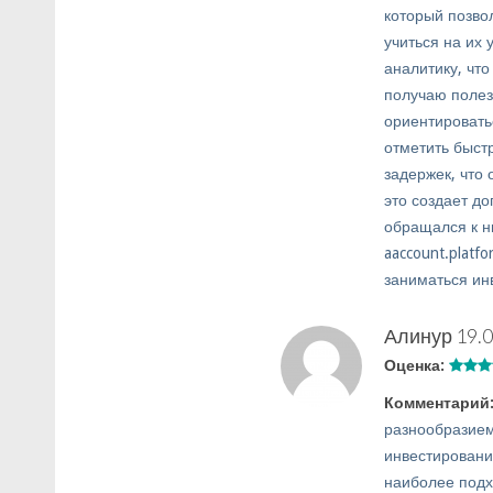
который позво
учиться на их
аналитику, чт
получаю полез
ориентировать
отметить быст
задержек, что 
это создает д
обращался к н
aaccount.platf
заниматься ин
Алинур
19.0
Оценка:
Комментарий
разнообразием
инвестировани
наиболее подх