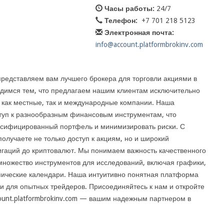
Часы работы:
24/7
Телефон:
+7 701 218 5123
Электронная почта:
info@account.platformbrokinv.com
 представляем вам лучшего брокера для торговли акциями в
ордимся тем, что предлагаем нашим клиентам исключительно
 как местные, так и международные компании. Наша
туп к разнообразным финансовым инструментам, что
рсифицированный портфель и минимизировать риски. С
 получаете не только доступ к акциям, но и широкий
лигаций до криптовалют. Мы понимаем важность качественного
множество инструментов для исследований, включая графики,
мические календари. Наша интуитивно понятная платформа
к и для опытных трейдеров. Присоединяйтесь к нам и откройте
count.platformbrokinv.com — вашим надежным партнером в