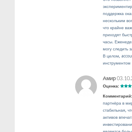
экспериментир
поддержка ока
нескольким во
что крайне ва
приходят быстр
часы. Еженеде
могу следить 
В целом, accou
инструментом 
Амир
03.10.
Оценка:
Комментарий
партнёра в ми
стабильная, ч
активов впеча
инвестировани
является боль