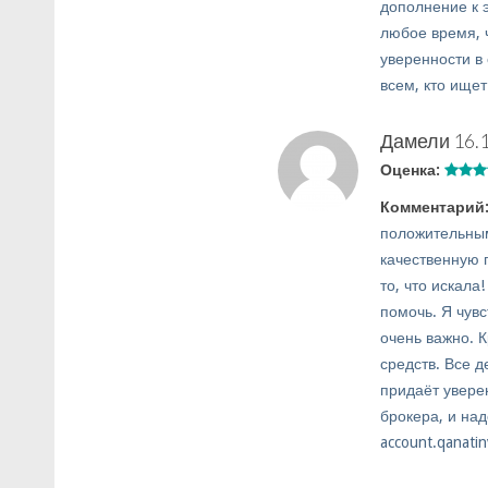
дополнение к э
любое время, 
уверенности в
всем, кто ище
Дамели
16.
Оценка:
Комментарий
положительным
качественную п
то, что искала
помочь. Я чувс
очень важно. 
средств. Все д
придаёт уверен
брокера, и на
account.qanatin