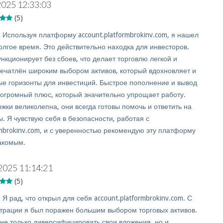
2025 12:33:03
(5)
:
Используя платформу account.platformbrokinv.com, я нашел
долгое время. Это действительно находка для инвесторов.
кционирует без сбоев, что делает торговлю легкой и
печатлён широким выбором активов, который вдохновляет и
ые горизонты для инвестиций. Быстрое пополнение и вывод
 огромный плюс, который значительно упрощает работу.
жки великолепна, они всегда готовы помочь и ответить на
. Я чувствую себя в безопасности, работая с
rmbrokinv.com, и с уверенностью рекомендую эту платформу
акомым.
2025 11:14:21
(5)
:
Я рад, что открыл для себя account.platformbrokinv.com. С
трации я был поражен большим выбором торговых активов.
 не только диверсифицировать свои вложения, но и