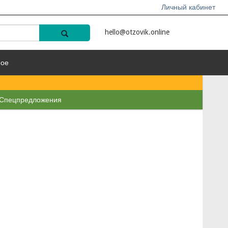
Личный кабинет
hello@otzovik.online
ное
Спецпредложения