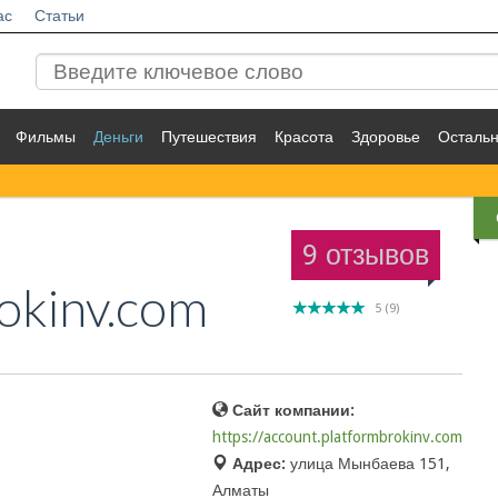
ас
Статьи
Фильмы
Деньги
Путешествия
Красота
Здоровье
Осталь
9 отзывов
okinv.com
5
(
9
)
Сайт компании:
https://account.platformbrokinv.com
Адрес:
улица Мынбаева 151,
Алматы