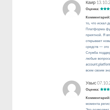
Каир
13.10.
Оценка:
Комментарий
то, что искал 
Платформа фун
приятной. Я в
открывает нов
средств — это
Служба поддер
любые вопросы
account.platfo
всем своим зн
Уаыс
07.10.
Оценка:
Комментарий
момента регис
Это позволяет