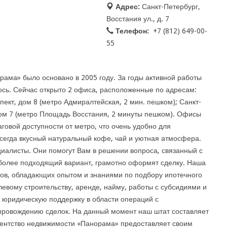
Адрес:
Санкт-Петербург,
Восстания ул., д. 7
Телефон:
+7 (812) 649-00-
55
рама» было основано в 2005 году. За годы активной работы
ось. Сейчас открыто 2 офиса, расположенные по адресам:
пект, дом 8 (метро Адмиралтейская, 2 мин. пешком); Санкт-
дом 7 (метро Площадь Восстания, 2 минуты пешком). Офисы
аговой доступности от метро, что очень удобно для
сегда вкусный натуральный кофе, чай и уютная атмосфера.
иалисты. Они помогут Вам в решении вопроса, связанный с
более подходящий вариант, грамотно оформят сделку. Наша
тов, обладающих опытом и знаниями по подбору ипотечного
левому строительству, аренде, найму, работы с субсидиями и
 юридическую поддержку в области операций с
провождению сделок. На данный момент наш штат составляет
гентство недвижимости «Панорама» предоставляет своим