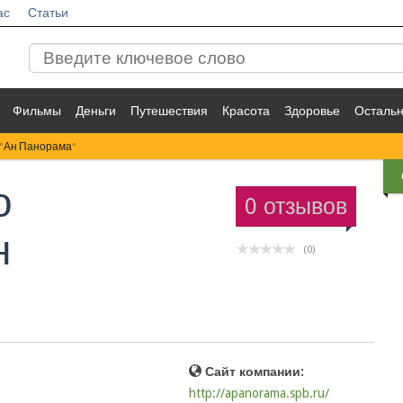
ас
Статьи
Фильмы
Деньги
Путешествия
Красота
Здоровье
Осталь
 "Ан Панорама"
о
0 отзывов
н
(0)
Сайт компании:
http://apanorama.spb.ru/