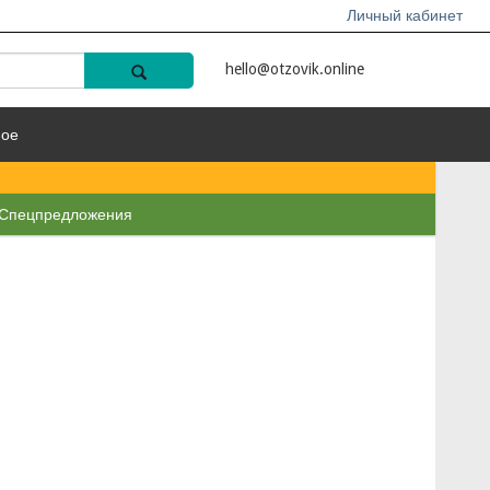
Личный кабинет
hello@otzovik.online
ное
Спецпредложения