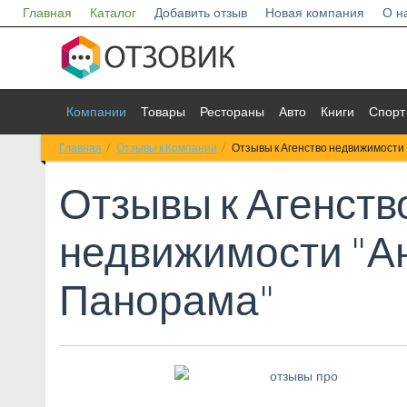
Главная
Каталог
Добавить отзыв
Новая компания
О н
Компании
Товары
Рестораны
Авто
Книги
Спорт
Главная
Отзывы к Компании
Отзывы к Агенство недвижимости
Отзывы к
Агенств
недвижимости "А
Панорама"