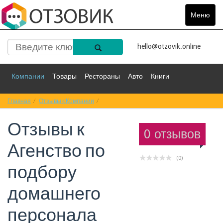
Меню
Toggle
navigat
hello@otzovik.online
Компании
Товары
Рестораны
Авто
Книги
Главная
Спорт
Отзывы к Компании
Фильмы
Деньги
Отзывы к Агенство по подбору домашнего п
Путешествия
Отзывы к
Красота
Здоровье
Остальное
0 отзывов
Агенство по
(0)
подбору
домашнего
персонала