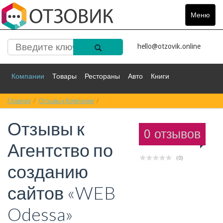
Меню
Toggle
navigat
hello@otzovik.online
Компании
Товары
Рестораны
Авто
Книги
Главная
Спорт
Отзывы к Компании
Фильмы
Деньги
Отзывы к Агентство по созданию сайтов «
Путешествия
Отзывы к
Красота
Здоровье
Остальное
0 отзывов
Агентство по
(0)
созданию
сайтов «WEB
Odessa»