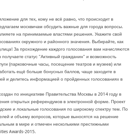
иложение для тех, кому не всё равно, что происходит в
едлагаем москвичам обсудить важные для города вопросы.
влияете на принимаемые властями решения. Укажите свой
лосованиях окружного и районного значения. Выбирайте, как
 улица! За прохождение каждого голосования вам начисляются
 получаете статус "Активный гражданин" и возможность
луги (парковочные часы, посещение театров и музеев) или
аботать ещё больше бонусных баллов, чаще заходите в
ей и делитесь информацией о пройденных голосованиях в
создан по инициативе Правительства Москвы в 2014 году в
ения открытых референдумов в электронной форме. Проект
дские и локальные голосования по широкому спектру тем. По
телей и объему вопросов, которые выносятся на решение
кальным в мире и отмечен несколькими престижными
ities Awards-2015.