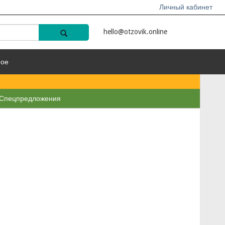
Личный кабинет
hello@otzovik.online
ное
Спецпредложения