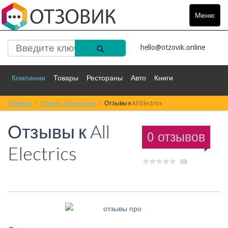
Меню
Toggle
navigat
hello@otzovik.online
Компании
Товары
Рестораны
Авто
Книги
Главная
Спорт
Отзывы к Компании
Фильмы
Деньги
Отзывы к All Electrics
Путешествия
Отзывы к
All
Красота
Здоровье
Остальное
0 отзывов
Electrics
(0)