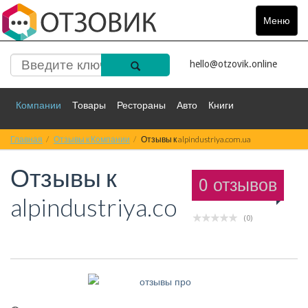
Меню
Toggle
navigat
hello@otzovik.online
Компании
Товары
Рестораны
Авто
Книги
Главная
Спорт
Отзывы к Компании
Фильмы
Деньги
Отзывы к alpindustriya.com.ua
Путешествия
Отзывы к
Красота
Здоровье
Остальное
0 отзывов
alpindustriya.com.ua
(0)