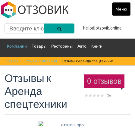
Меню
Toggle
navigat
hello@otzovik.online
Компании
Товары
Рестораны
Авто
Книги
Главная
Спорт
Отзывы к Компании
Фильмы
Деньги
Отзывы к Аренда спецтехники
Путешествия
Отзывы к
Красота
Здоровье
Остальное
0 отзывов
Аренда
(0)
спецтехники