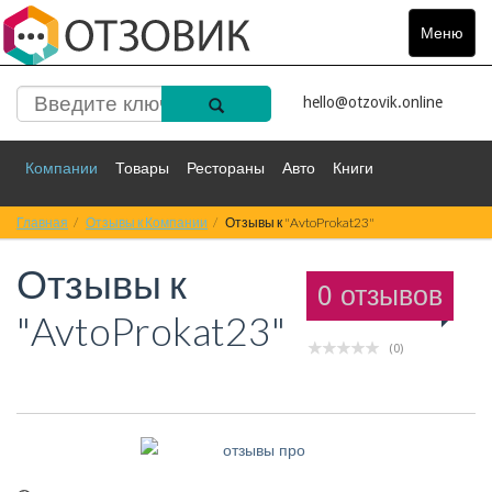
Меню
Toggle
navigat
hello@otzovik.online
Компании
Товары
Рестораны
Авто
Книги
Главная
Спорт
Отзывы к Компании
Фильмы
Деньги
Отзывы к "AvtoProkat23"
Путешествия
Отзывы к
Красота
Здоровье
Остальное
0 отзывов
"AvtoProkat23"
(0)