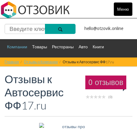
Меню
Toggle
navigat
hello@otzovik.online
Компании
Товары
Рестораны
Авто
Книги
Главная
Спорт
Отзывы к Компании
Фильмы
Деньги
Отзывы к Автосервис ФФ17.ru
Путешествия
Отзывы к
Красота
Здоровье
Остальное
0 отзывов
Автосервис
(0)
ФФ17.ru