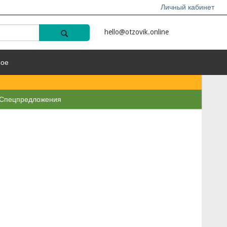
Личный кабинет
hello@otzovik.online
ное
Спецпредложения