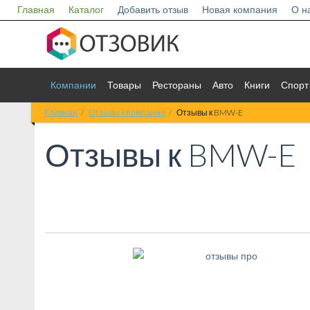
Главная
Каталог
Добавить отзыв
Новая компания
О н
Компании
Товары
Рестораны
Авто
Книги
Спорт
Главная
Отзывы к Компании
Отзывы к BMW-E
Отзывы к
BMW-E