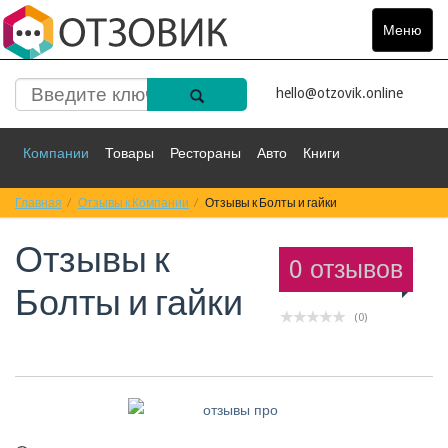
Меню
Toggle
navigat
hello@otzovik.online
Компании
Товары
Рестораны
Авто
Книги
Главная
Спорт
Отзывы к Компании
Фильмы
Деньги
Отзывы к Болты и гайки
Путешествия
Отзывы к
Красота
Здоровье
Остальное
0 отзывов
Болты и гайки
(0)