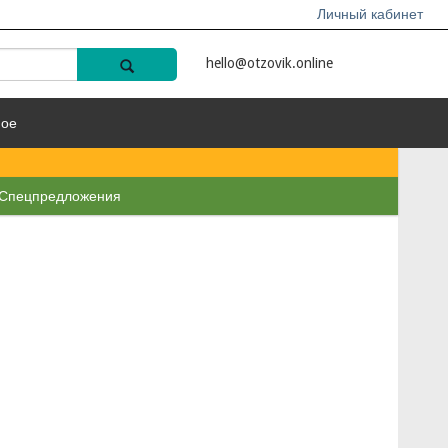
Личный кабинет
hello@otzovik.online
ное
Спецпредложения