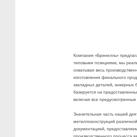
Компания «Бринелль» предлага
типовыми позициями, мы реал
охватывая весь производствен
изготовления финального проду
закладных деталей, анкерных б
базируется на предоставленны
включая все предусмотренные 
Значительная часть нашей дея
металлоконструкций различной 
документацией, предоставляем
производственного процесса яв