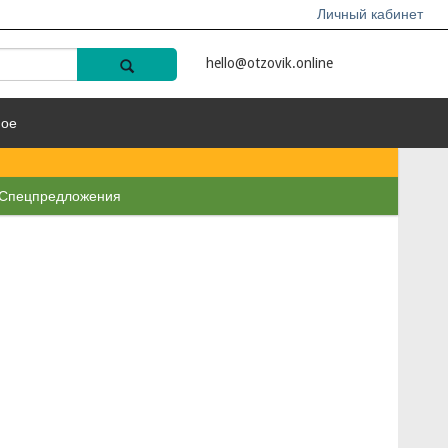
Личный кабинет
hello@otzovik.online
ное
Спецпредложения