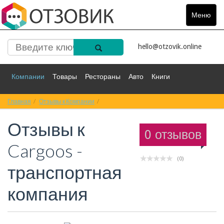
Меню
Toggle
navigat
hello@otzovik.online
Компании
Товары
Рестораны
Авто
Книги
Главная
Спорт
Отзывы к Компании
Фильмы
Деньги
Отзывы к Cargoos - транспортная компания
Путешествия
Отзывы к
Красота
Здоровье
Остальное
0 отзывов
Cargoos -
(0)
транспортная
компания