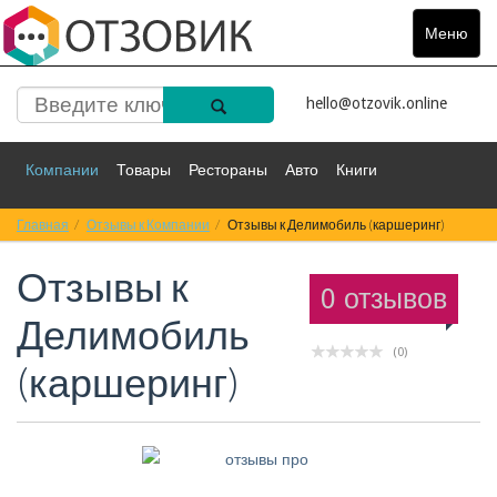
Меню
Toggle
navigat
hello@otzovik.online
Компании
Товары
Рестораны
Авто
Книги
Главная
Спорт
Отзывы к Компании
Фильмы
Деньги
Отзывы к Делимобиль (каршеринг)
Путешествия
Отзывы к
Красота
Здоровье
Остальное
0 отзывов
Делимобиль
(0)
(каршеринг)