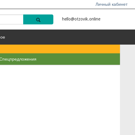
Личный кабинет
hello@otzovik.online
ное
Спецпредложения