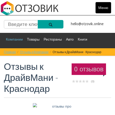
Меню
Toggle
navigat
hello@otzovik.online
Компании
Товары
Рестораны
Авто
Книги
Главная
Спорт
Отзывы к Компании
Фильмы
Деньги
Отзывы к ДрайвМани - Краснодар
Путешествия
Отзывы к
Красота
Здоровье
Остальное
0 отзывов
ДрайвМани -
(0)
Краснодар