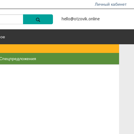
Личный кабинет
hello@otzovik.online
ное
Спецпредложения