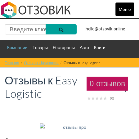
Меню
Toggle
navigat
hello@otzovik.online
Компании
Товары
Рестораны
Авто
Книги
Главная
Спорт
Отзывы к Компании
Фильмы
Деньги
Отзывы к Easy Logistic
Путешествия
Отзывы к
Easy
Красота
Здоровье
Остальное
0 отзывов
Logistic
(0)