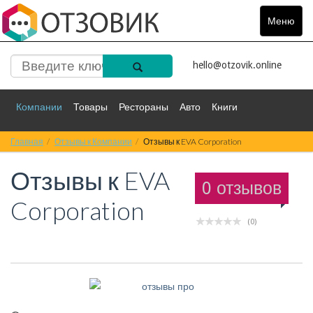
Меню
Toggle
navigat
hello@otzovik.online
Компании
Товары
Рестораны
Авто
Книги
Главная
Спорт
Отзывы к Компании
Фильмы
Деньги
Отзывы к EVA Corporation
Путешествия
Отзывы к
EVA
Красота
Здоровье
Остальное
0 отзывов
Corporation
(0)