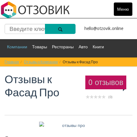
Меню
Toggle
navigat
hello@otzovik.online
Компании
Товары
Рестораны
Авто
Книги
Главная
Спорт
Отзывы к Компании
Фильмы
Деньги
Отзывы к Фасад Про
Путешествия
Отзывы к
Красота
Здоровье
Остальное
0 отзывов
Фасад Про
(0)