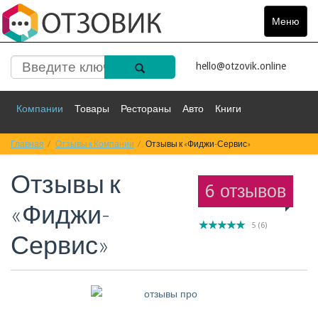
Меню
Toggle
navigat
hello@otzovik.online
Компании
Товары
Рестораны
Авто
Книги
Главная
Спорт
Отзывы к Компании
Фильмы
Деньги
Отзывы к «Фиджи-Сервис»
Путешествия
Отзывы к
Красота
Здоровье
Остальное
6 отзывов
«Фиджи-
5
(
6
)
Сервис»