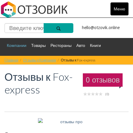
Меню
Toggle
navigat
hello@otzovik.online
Компании
Товары
Рестораны
Авто
Книги
Главная
Спорт
Отзывы к Компании
Фильмы
Деньги
Отзывы к Fox-express
Путешествия
Отзывы к
Fox-
Красота
Здоровье
Остальное
0 отзывов
express
(0)