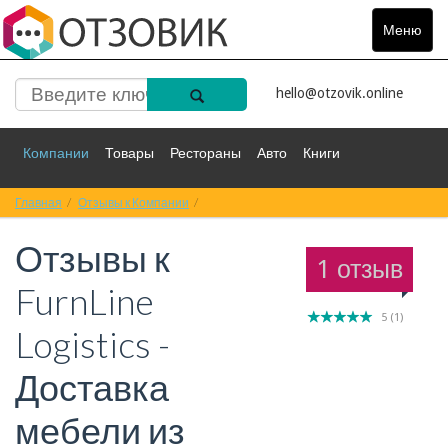
Меню
Toggle
navigat
hello@otzovik.online
Компании
Товары
Рестораны
Авто
Книги
Главная
Спорт
Отзывы к Компании
Фильмы
Деньги
Отзывы к FurnLine Logistics - Доставка мебе
Путешествия
Отзывы к
Красота
Здоровье
Остальное
1 отзыв
FurnLine
5
(
1
)
Logistics -
Доставка
мебели из