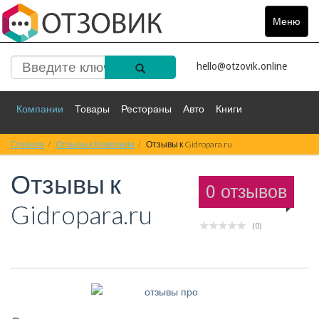
Меню
Toggle
navigat
hello@otzovik.online
Компании
Товары
Рестораны
Авто
Книги
Главная
Спорт
Отзывы к Компании
Фильмы
Деньги
Отзывы к Gidropara.ru
Путешествия
Отзывы к
Красота
Здоровье
Остальное
0 отзывов
Gidropara.ru
(0)