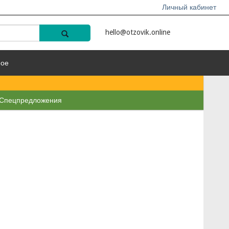
Личный кабинет
hello@otzovik.online
ное
Спецпредложения