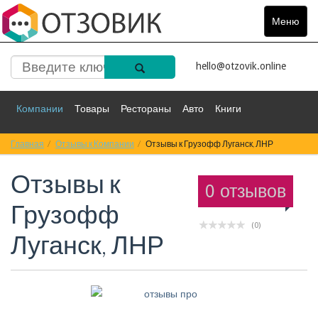
Меню
Toggle
navigat
hello@otzovik.online
Компании
Товары
Рестораны
Авто
Книги
Главная
Спорт
Отзывы к Компании
Фильмы
Деньги
Отзывы к Грузофф Луганск, ЛНР
Путешествия
Отзывы к
Красота
Здоровье
Остальное
0 отзывов
Грузофф
(0)
Луганск, ЛНР