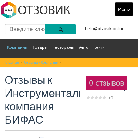
Меню
Toggle
navigat
hello@otzovik.online
Компании
Товары
Рестораны
Авто
Книги
Главная
Спорт
Отзывы к Компании
Фильмы
Деньги
Отзывы к Инструментальная компания Б
Путешествия
Отзывы к
Красота
Здоровье
Остальное
0 отзывов
Инструментальная
(0)
компания
БИФАС