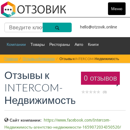
Меню
Toggle
navigat
hello@otzovik.online
Компании
Товары
Рестораны
Авто
Книги
Главная
Спорт
Отзывы к Компании
Фильмы
Деньги
Отзывы к INTERCOM-Недвижимость
Путешествия
Отзывы к
Красота
Здоровье
Остальное
0 отзывов
INTERCOM-
(0)
Недвижимость
Сайт компании:
https://www.facebook.com/Intercom-
Недвижимость-агентство-недвижимости-1659072034350520/