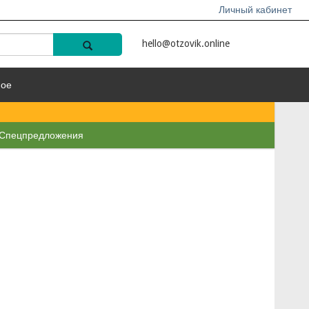
Личный кабинет
hello@otzovik.online
ное
Спецпредложения