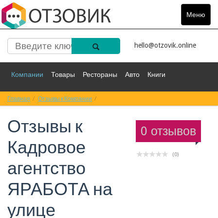
Меню
Toggle
navigat
hello@otzovik.online
Компании
Товары
Рестораны
Авто
Книги
Главная
Спорт
Отзывы к Компании
Фильмы
Деньги
Отзывы к Кадровое агентство ЯРАБОТА на
Путешествия
Отзывы к
Красота
Здоровье
Остальное
0 отзывов
Кадровое
(0)
агентство
ЯРАБОТА на
улице