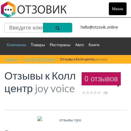
Меню
Toggle
navigat
hello@otzovik.online
Компании
Товары
Рестораны
Авто
Книги
Главная
Спорт
Отзывы к Компании
Фильмы
Деньги
Отзывы к Колл центр joy voice
Путешествия
Отзывы к
Колл
Красота
Здоровье
Остальное
0 отзывов
центр joy voice
(0)