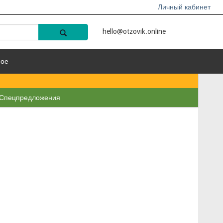
Личный кабинет
hello@otzovik.online
ное
Спецпредложения