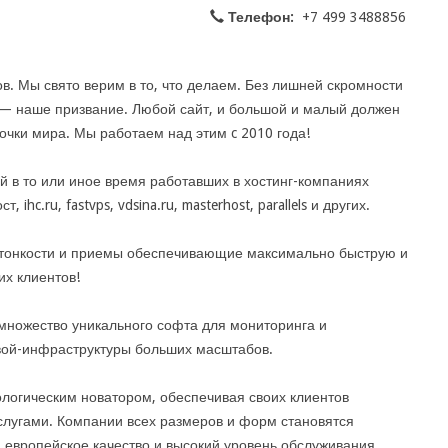
Телефон:
+7 499 3488856
 Мы свято верим в то, что делаем. Без лишней скромности
г — наше призвание. Любой сайт, и большой и малый должен
очки мира. Мы работаем над этим c 2010 года!
й в то или иное время работавших в хостинг-компаниях
 ihc.ru, fastvps, vdsina.ru, masterhost, parallels и других.
 тонкости и приемы обеспечивающие максимально быструю и
их клиентов!
множество уникального софта для мониторинга и
вой-инфраструктуры больших масштабов.
логическим новатором, обеспечивая своих клиентов
лугами. Компании всех размеров и форм становятся
 европейское качество и высокий уровень обслуживания.