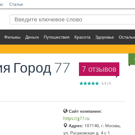
ас
Статьи
Фильмы
Деньги
Путешествия
Красота
Здоровье
Осталь
я Город 77
7 отзывов
4.9
(
7
)
Сайт компании:
https://g77.ru
Адрес:
107140, г. Москва,
ул. Русаковская д. 4 с 1