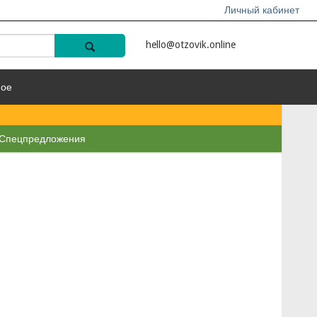
Личный кабинет
hello@otzovik.online
ное
Спецпредложения