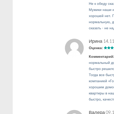
Не к обеду ска
Мужики наши и 
хорошей нет. 
нормальную, д
сказать - не н
Ирина
14.11
Оценка:
Комментарий
нормальный до
быстро решило
Тогда все быс
компанией «Гор
хорошим домоф
квартиры в на
быстро, качес
Валера
09.