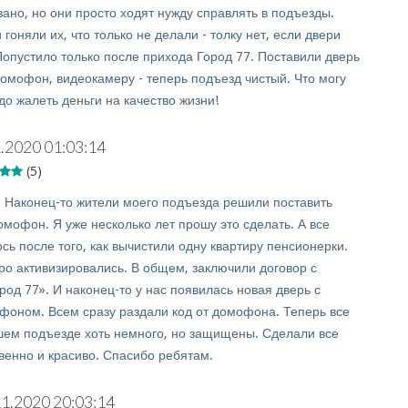
зано, но они просто ходят нужду справлять в подъезды.
гоняли их, что только не делали - толку нет, если двери
Попустило только после прихода Город 77. Поставили дверь
омофон, видеокамеру - теперь подъезд чистый. Что могу
адо жалеть деньги на качество жизни!
.2020 01:03:14
(5)
:
Наконец-то жители моего подъезда решили поставить
мофон. Я уже несколько лет прошу это сделать. А все
сь после того, как вычистили одну квартиру пенсионерки.
тро активизировались. В общем, заключили договор с
од 77». И наконец-то у нас появилась новая дверь с
оном. Всем сразу раздали код от домофона. Теперь все
шем подъезде хоть немного, но защищены. Сделали все
твенно и красиво. Спасибо ребятам.
11.2020 20:03:14