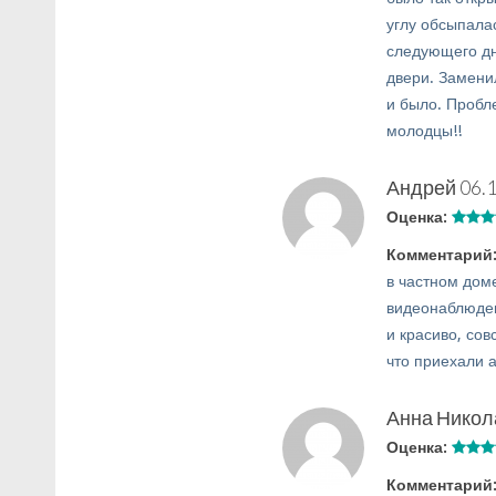
углу обсыпала
следующего дн
двери. Замени
и было. Пробл
молодцы!!
Андрей
06.
Оценка:
Комментарий
в частном дом
видеонаблюден
и красиво, сов
что приехали 
Анна Никол
Оценка:
Комментарий