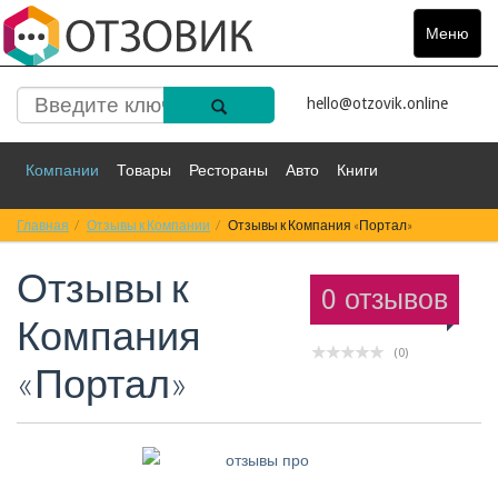
Меню
Toggle
navigat
hello@otzovik.online
Компании
Товары
Рестораны
Авто
Книги
Главная
Спорт
Отзывы к Компании
Фильмы
Деньги
Отзывы к Компания «Портал»
Путешествия
Отзывы к
Красота
Здоровье
Остальное
0 отзывов
Компания
(0)
«Портал»