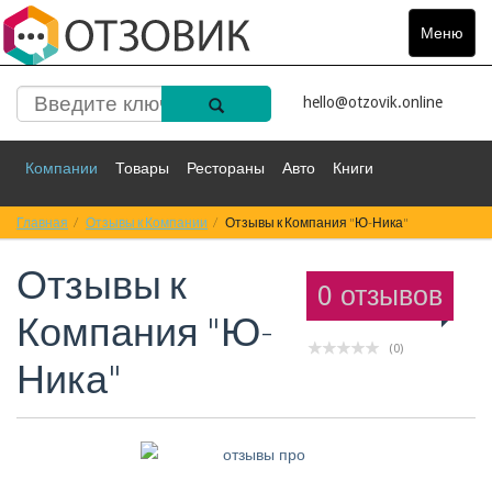
Меню
Toggle
navigat
hello@otzovik.online
Компании
Товары
Рестораны
Авто
Книги
Главная
Спорт
Отзывы к Компании
Фильмы
Деньги
Отзывы к Компания "Ю-Ника"
Путешествия
Отзывы к
Красота
Здоровье
Остальное
0 отзывов
Компания "Ю-
(0)
Ника"