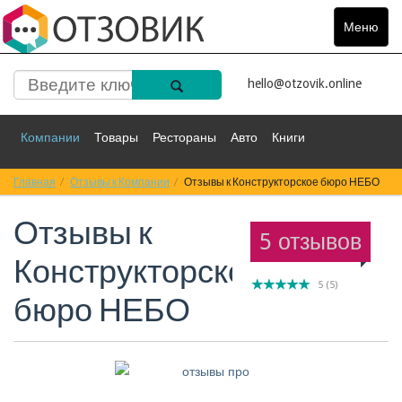
Меню
Toggle
navigat
hello@otzovik.online
Компании
Товары
Рестораны
Авто
Книги
Главная
Спорт
Отзывы к Компании
Фильмы
Деньги
Отзывы к Конструкторское бюро НЕБО
Путешествия
Отзывы к
Красота
Здоровье
Остальное
5 отзывов
Конструкторское
5
(
5
)
бюро НЕБО